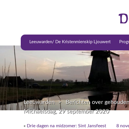
Leeuwarden/ De Kristenmienskip Ljouwert
Prog
Leeuwarden
Berichten over gehouden
Michaëlsdag, 29 september 2020
«
Drie dagen na midzomer: Sint Jansfeest
8 nove