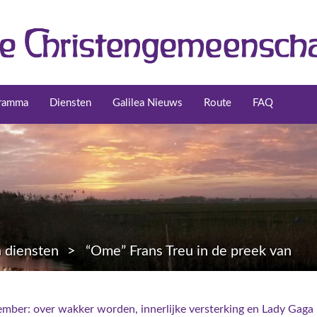
ramma
Diensten
Galilea Nieuws
Route
FAQ
 diensten
“Ome” Frans Treu in de preek van
mber: over wakker worden, innerlijke versterking en Lady Gaga